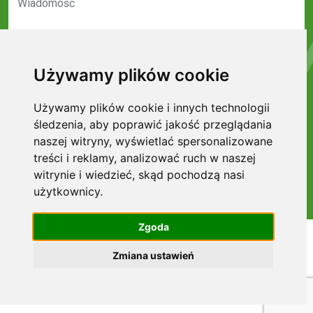
Używamy plików cookie
Wyrażam zgodę na przesyłanie informacji handlowych drogą
Używamy plików cookie i innych technologii
elektroniczną na podany w formularzu adres e-mail*
śledzenia, aby poprawić jakość przeglądania
Wyrażam zgodę na przetwarzanie danych osobowych w celach
marketingowych.*
naszej witryny, wyświetlać spersonalizowane
treści i reklamy, analizować ruch w naszej
* - pola wymagane
WYŚLIJ
witrynie i wiedzieć, skąd pochodzą nasi
Regulamin serwisu
użytkownicy.
Zgoda
Zmiana ustawień
2026 © ALL RIGHTS RESERVED GREEN HOUSE
DEVELOPMENT