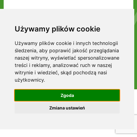
Używamy plików cookie
Wyrażam zgodę na przesyłanie informacji handlowych drogą
elektroniczną na podany w formularzu adres e-mail*
Używamy plików cookie i innych technologii
Wyrażam zgodę na przetwarzanie danych osobowych w celach
śledzenia, aby poprawić jakość przeglądania
marketingowych.*
naszej witryny, wyświetlać spersonalizowane
* - pola wymagane
treści i reklamy, analizować ruch w naszej
WYŚLIJ
Regulamin serwisu
witrynie i wiedzieć, skąd pochodzą nasi
użytkownicy.
Zgoda
Zmiana ustawień
2026 © ALL RIGHTS RESERVED GREEN HOUSE
DEVELOPMENT