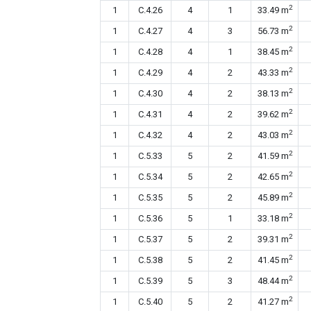
2
1
C.4.26
4
1
33.49 m
2
1
C.4.27
4
3
56.73 m
2
1
C.4.28
4
1
38.45 m
2
1
C.4.29
4
2
43.33 m
2
1
C.4.30
4
2
38.13 m
2
1
C.4.31
4
2
39.62 m
2
1
C.4.32
4
2
43.03 m
2
1
C.5.33
5
2
41.59 m
2
1
C.5.34
5
2
42.65 m
2
1
C.5.35
5
2
45.89 m
2
1
C.5.36
5
1
33.18 m
2
1
C.5.37
5
2
39.31 m
2
1
C.5.38
5
2
41.45 m
2
1
C.5.39
5
3
48.44 m
2
1
C.5.40
5
2
41.27 m