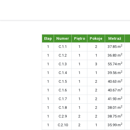
Etap
Numer
Piętro
Pokoje
Metraż
2
1
C.1.1
1
2
37.85 m
2
1
C.1.2
1
1
36.83 m
2
1
C.1.3
1
3
55.74 m
2
1
C.1.4
1
1
39.56 m
2
1
C.1.5
1
2
40.63 m
2
1
C.1.6
1
2
40.67 m
2
1
C.1.7
1
2
41.93 m
2
1
C.1.8
1
2
38.01 m
2
1
C.2.9
2
2
38.75 m
2
1
C.2.10
2
1
35.99 m