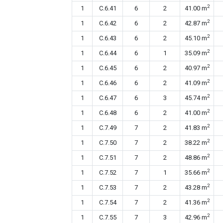
2
1
C.6.41
6
2
41.00 m
2
1
C.6.42
6
2
42.87 m
2
1
C.6.43
6
2
45.10 m
2
1
C.6.44
6
1
35.09 m
2
1
C.6.45
6
2
40.97 m
2
1
C.6.46
6
2
41.09 m
2
1
C.6.47
6
3
45.74 m
2
1
C.6.48
6
2
41.00 m
2
1
C.7.49
7
2
41.83 m
2
1
C.7.50
7
2
38.22 m
2
1
C.7.51
7
2
48.86 m
2
1
C.7.52
7
1
35.66 m
2
1
C.7.53
7
2
43.28 m
2
1
C.7.54
7
2
41.36 m
2
1
C.7.55
7
3
42.96 m