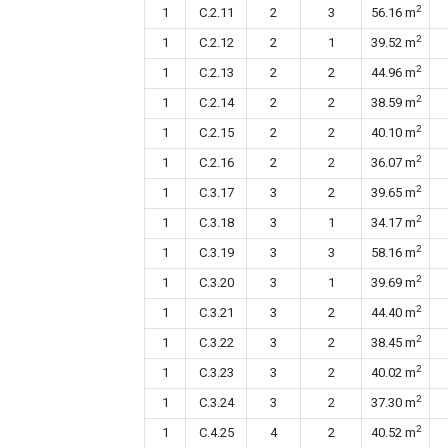
2
1
C.2.11
2
3
56.16 m
2
1
C.2.12
2
1
39.52 m
2
1
C.2.13
2
2
44.96 m
2
1
C.2.14
2
2
38.59 m
2
1
C.2.15
2
2
40.10 m
2
1
C.2.16
2
2
36.07 m
2
1
C.3.17
3
2
39.65 m
2
1
C.3.18
3
1
34.17 m
2
1
C.3.19
3
3
58.16 m
2
1
C.3.20
3
1
39.69 m
2
1
C.3.21
3
2
44.40 m
2
1
C.3.22
3
2
38.45 m
2
1
C.3.23
3
2
40.02 m
2
1
C.3.24
3
2
37.30 m
2
1
C.4.25
4
2
40.52 m