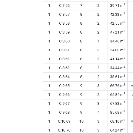
2
1
C.7.56
7
2
39.71 m
2
1
C.8.57
8
2
42.33 m
2
1
C.8.58
8
2
42.55 m
2
1
C.8.59
8
2
47.21 m
2
1
C.8.60
8
1
34.46 m
2
1
C.8.61
8
3
54.88 m
2
1
C.8.62
8
2
41.14 m
2
1
C.8.63
8
2
34.44 m
2
1
C.8.64
8
2
38.61 m
2
1
C.9.65
9
3
66.76 m
2
1
C.9.66
9
2
65.84 m
2
1
C.9.67
9
3
67.83 m
2
1
C.9.68
9
4
85.68 m
2
1
C.10.69
10
3
68.16 m
2
1
C.10.70
10
3
64.24 m